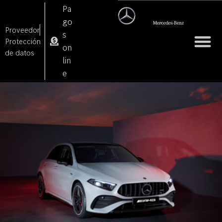
Pa
go
Proveedor
s
Protección
on
de datos
lin
e