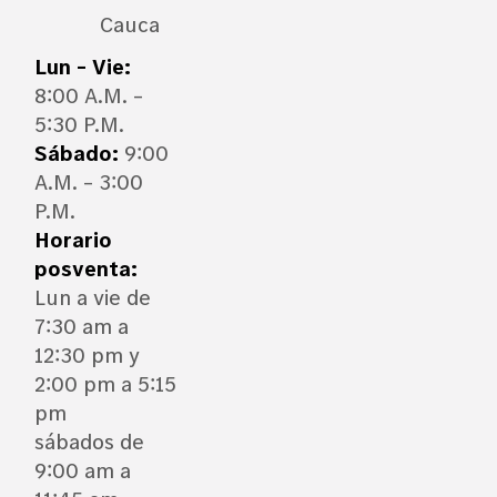
Cauca
Lun – Vie:
8:00 A.M. –
5:30 P.M.
Sábado:
9:00
A.M. – 3:00
P.M.
Horario
posventa:
Lun a vie de
7:30 am a
12:30 pm y
2:00 pm a 5:15
pm
sábados de
9:00 am a