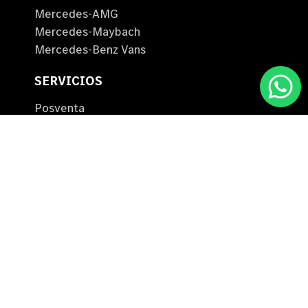
Mercedes-AMG
Mercedes-Maybach
Mercedes-Benz Vans
SERVICIOS
Posventa
Campañas de seguridad
Gardx
TECNOLOGÍA
Electromovilidad
Red de carga eléctrica
LINKS DE INTERÉS
Test drive
Tienda