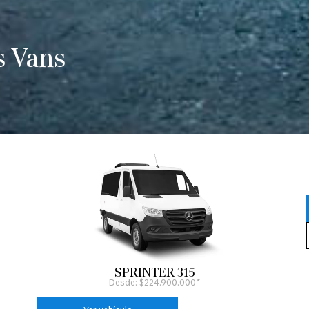
s Vans
SPRINTER 315
Desde: $224.900.000*