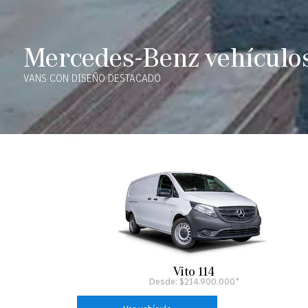
Mercedes-Benz vehículo
VANS CON DISEÑO DESTACADO
Vito 114
Desde: $214.900.000*